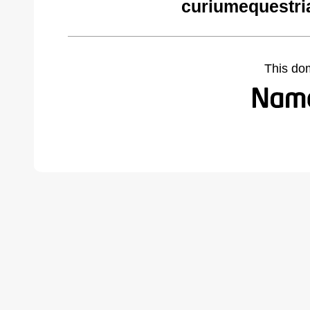
curiumequestri
This do